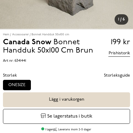
1
/
6
Hem
Accessoarer
Bonnet Handduk 50x100 cm
Canada Snow
Bonnet
199 kr
Pris
Handduk 50x100 Cm
Brun
Prishistorik
199 k
Art nr:
6341441
Storlek
Storleksguide
ONESIZE
Lägg i varukorgen
Se lagerstatus i butik
I lager
Leverans inom 2-5 dagar