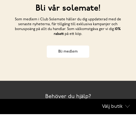
Bli vår solemate!
Som medlem i Club Solemate håller du dig uppdaterad med de
senaste nyheterna, får tillgång till exklusiva kampanjer och
bonuspoäng på allt du handlar. Som välkomstgåva ger vi dig
10%
rabatt
på ett köp.
Bli medlem
Behöver du hjälp?
Välj butik
Kontakta oss
Club Solemate
Butiker
Köpvillkor