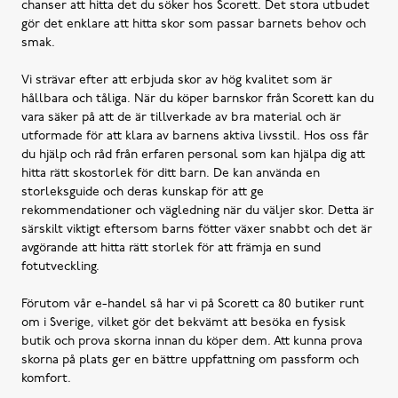
chanser att hitta det du söker hos Scorett. Det stora utbudet
gör det enklare att hitta skor som passar barnets behov och
smak.
Vi strävar efter att erbjuda skor av hög kvalitet som är
hållbara och tåliga. När du köper barnskor från Scorett kan du
vara säker på att de är tillverkade av bra material och är
utformade för att klara av barnens aktiva livsstil. Hos oss får
du hjälp och råd från erfaren personal som kan hjälpa dig att
hitta rätt skostorlek för ditt barn. De kan använda en
storleksguide och deras kunskap för att ge
rekommendationer och vägledning när du väljer skor. Detta är
särskilt viktigt eftersom barns fötter växer snabbt och det är
avgörande att hitta rätt storlek för att främja en sund
fotutveckling.
Förutom vår e-handel så har vi på Scorett ca 80 butiker runt
om i Sverige, vilket gör det bekvämt att besöka en fysisk
butik och prova skorna innan du köper dem. Att kunna prova
skorna på plats ger en bättre uppfattning om passform och
komfort.