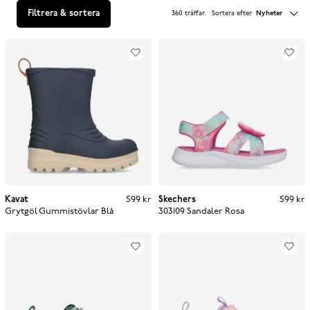
Filtrera & sortera
360 träffar
.
Sortera efter
Nyheter
Kavat
Pris
:
599 kr
599 kr
Skechers
Pris
:
599 kr
599 kr
Grytgöl Gummistövlar
Blå
303109 Sandaler
Rosa