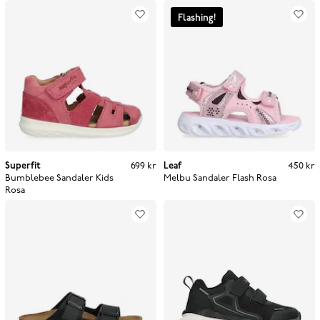
Flashing!
Superfit
Pris
:
699 kr
699 kr
Leaf
Pris
:
450 kr
450 kr
Bumblebee Sandaler Kids
Melbu Sandaler Flash
Rosa
Rosa