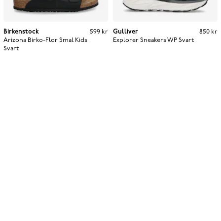
Birkenstock
Pris
:
599 kr
599 kr
Gulliver
Pris
:
850 kr
850 kr
Arizona Birko-Flor Smal Kids
Explorer Sneakers WP
Svart
Svart