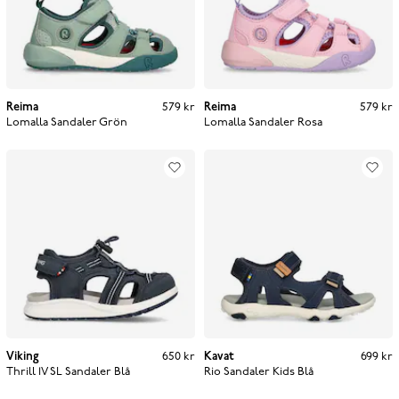
Reima
Pris
:
579 kr
579 kr
Reima
Pris
:
579 kr
579 kr
Lomalla Sandaler
Grön
Lomalla Sandaler
Rosa
Viking
Pris
:
650 kr
650 kr
Kavat
Pris
:
699 kr
699 kr
Thrill 1V SL Sandaler
Blå
Rio Sandaler Kids
Blå