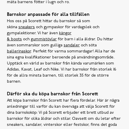
mäta barnens fötter i lugn och ro.
Barnskor anpassade för alla tillfällen
Hos oss på Scorett hittar du barnskor så som
sköna
sneakers
och gympaskor för vardagslek och
gympalektioner. Vi har även
kängor
& boots
och
gummistövlar
för barn i alla åldrar. Du hittar
även sommarskor som gulliga
sandaler
och söta
ballerinaskor
. Perfekt för varma sommardagar! Alla har de
sina egna kvalifikationer beroende på användningsområde.
Upptäck en värld av barnskor från kända varumärken som
Adidas, Kavat, Leaf och Nike. Vi har barnskor från storlek 16
för de allra minsta barnen, till storlek 35 för de större
barnen.
Därför ska du köpa barnskor från Scorett
Att köpa barnskor från Scorett har flera fördelar. Här är några
anledningar till varför du kan överväga att välja Scorett för
dina barnskoköp: Vi på Scorett erbjuder ett brett utbud av
barnskor för olika åldrar och stilar. Oavsett om du letar efter
sneakers, sandaler, vinterskor eller festskor, finns det goda