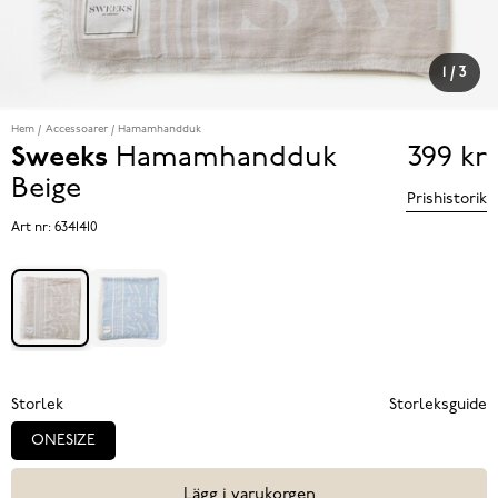
1
/
3
Hem
Accessoarer
Hamamhandduk
Sweeks
Hamamhandduk
399 kr
Pris
Beige
Prishistorik
399 k
Art nr:
6341410
Storlek
Storleksguide
ONESIZE
Lägg i varukorgen