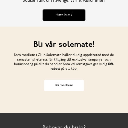
butiker runt om i Sverige. Varmt välkommen!
Hitta butik
Bli vår solemate!
Som medlem i Club Solemate håller du dig uppdaterad med de
senaste nyheterna, får tillgång till exklusiva kampanjer och
bonuspoäng på allt du handlar. Som välkomstgåva ger vi dig
10%
rabatt
på ett köp.
Bli medlem
Behöver du hjälp?