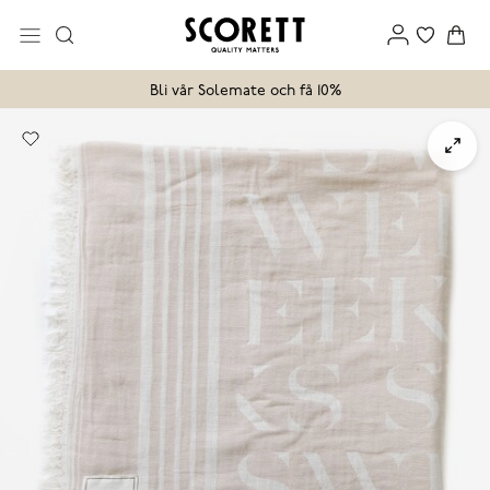
Bli vår Solemate och få 10%