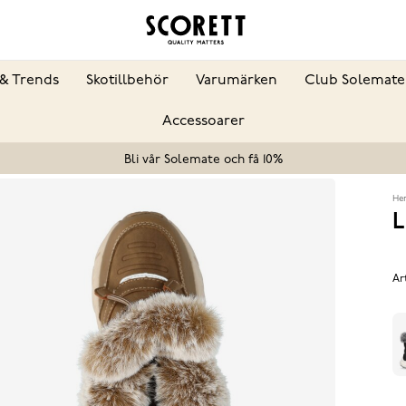
& Trends
Skotillbehör
Varumärken
Club Solemate
Accessoarer
Bli vår Solemate och få 10%
He
L
Ar