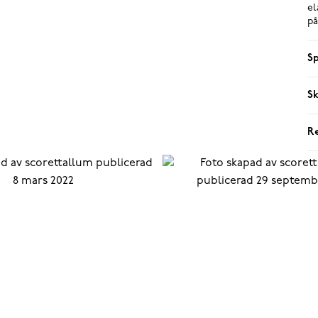
el
på
Sp
Sk
R