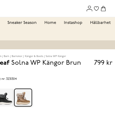
Sneaker Season
Home
Instashop
Hållbarhet
m
Barn
Barnskor
Kängor & Boots
Solna WP Kängor
eaf
Solna WP Kängor
Brun
799 kr
Pris
799 k
t nr:
3231304