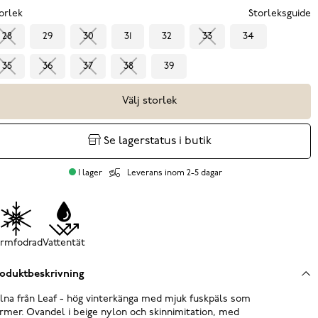
orlek
Storleksguide
28
29
30
31
32
33
34
35
36
37
38
39
Välj storlek
Se lagerstatus i butik
I lager
Leverans inom 2-5 dagar
rmfodrad
Vattentät
oduktbeskrivning
lna från Leaf - hög vinterkänga med mjuk fuskpäls som
rmer. Ovandel i beige nylon och skinnimitation, med