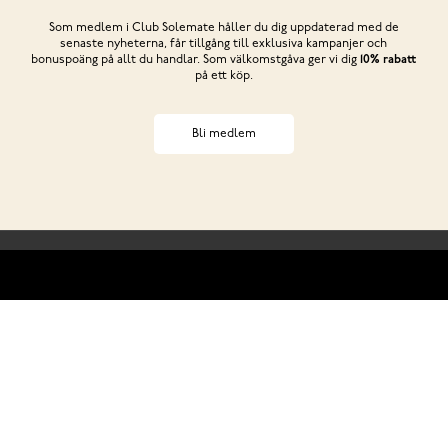
Som medlem i Club Solemate håller du dig uppdaterad med de
senaste nyheterna, får tillgång till exklusiva kampanjer och
bonuspoäng på allt du handlar. Som välkomstgåva ger vi dig
10% rabatt
på ett köp.
Bli medlem
Behöver du hjälp?
ss
Club Solemate
Butiker
Köp