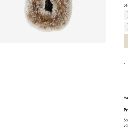
St
Va
Pr
So
vä