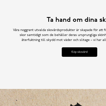
Ta hand om dina sk
Våra noggrant utvalda skovårdsprodukter är skapade för att f
skor samtidigt som de behåller deras ursprungliga skönh
återfuktning till skydd mot väder och slitage – vi har a
Köp skovård