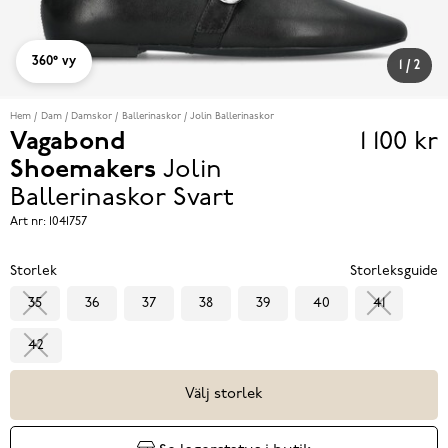
360° vy
1
/
2
Hem
Dam
Damskor
Ballerinaskor
Jolin Ballerinaskor
Vagabond
1 100 kr
Pris
Shoemakers
Jolin
1 100 k
Ballerinaskor
Svart
Art nr:
1041757
Storlek
Storleksguide
35
36
37
38
39
40
41
42
Välj storlek