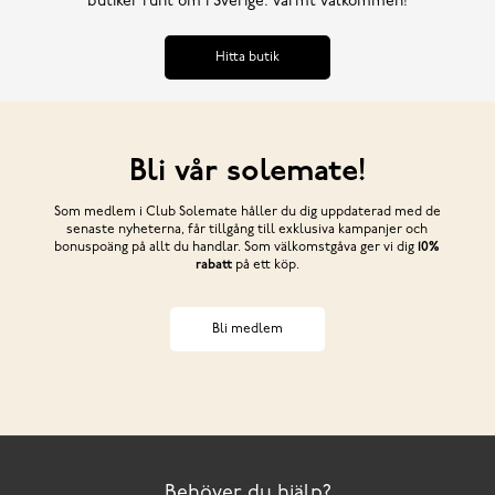
butiker runt om i Sverige. Varmt välkommen!
Hitta butik
Bli vår solemate!
Som medlem i Club Solemate håller du dig uppdaterad med de
senaste nyheterna, får tillgång till exklusiva kampanjer och
bonuspoäng på allt du handlar. Som välkomstgåva ger vi dig
10%
rabatt
på ett köp.
Bli medlem
Behöver du hjälp?