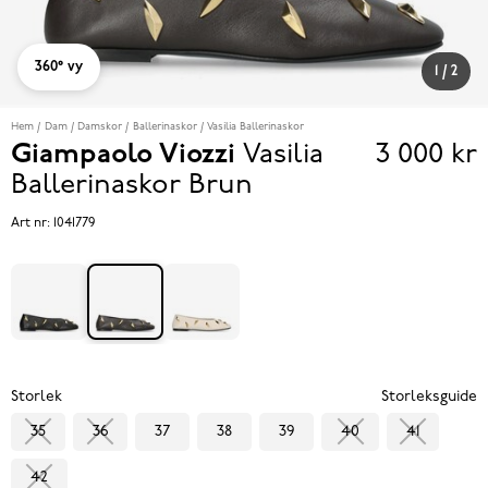
360° vy
1
/
2
Hem
Dam
Damskor
Ballerinaskor
Vasilia Ballerinaskor
Giampaolo Viozzi
Vasilia
3 000 kr
Pris
Ballerinaskor
Brun
3 000 k
Art nr:
1041779
Storlek
Storleksguide
35
36
37
38
39
40
41
42