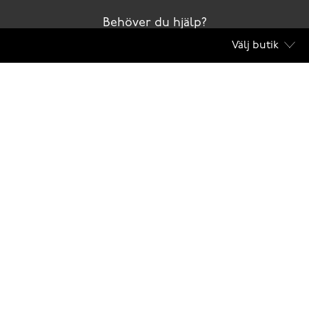
Behöver du hjälp?
Välj butik
Kontakta oss
Club Solemate
Butiker
Köpvillkor
Scorett är en av Sveriges största butikskedjor för skor i butik och skor online. Vi