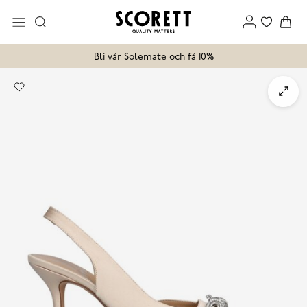
Bli vår Solemate och få 10%