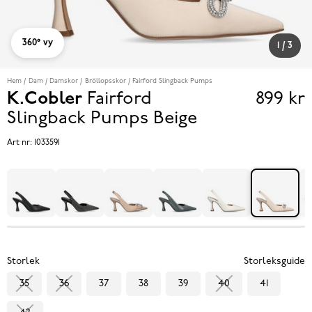
360° vy
1
/
3
Hem
Dam
Damskor
Bröllopsskor
Fairford Slingback Pumps
K.Cobler
Fairford
899 kr
Pris
Slingback Pumps
Beige
899 k
Art nr:
1033591
Storlek
Storleksguide
35
36
37
38
39
40
41