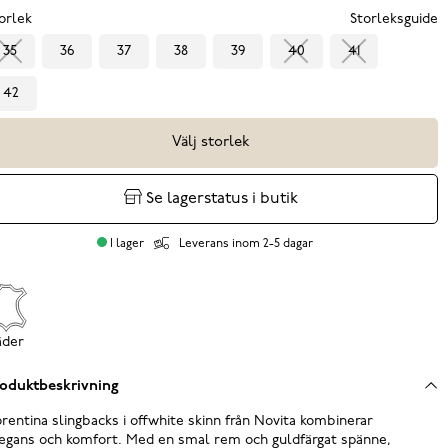
orlek
Storleksguide
35
36
37
38
39
40
41
42
Välj storlek
Se lagerstatus i butik
I lager
Leverans inom 2-5 dagar
äder
oduktbeskrivning
orentina slingbacks i offwhite skinn från Novita kombinerar
egans och komfort. Med en smal rem och guldfärgat spänne,