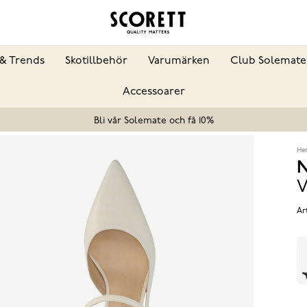
& Trends
Skotillbehör
Varumärken
Club Solemate
Accessoarer
Bli vår Solemate och få 10%
He
N
V
Ar