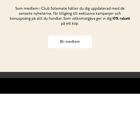
Som medlem i Club Solemate håller du dig uppdaterad med de
senaste nyheterna, får tillgång till exklusiva kampanjer och
bonuspoäng på allt du handlar. Som välkomstgåva ger vi dig
10% rabatt
på ett köp.
Bli medlem
Behöver du hjälp?
ss
Club Solemate
Butiker
Köp