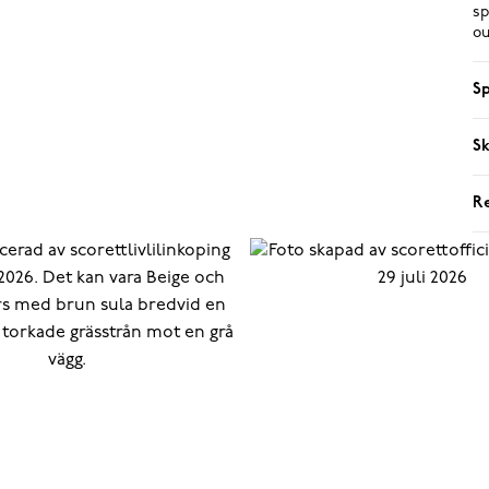
sp
ou
Sp
Sk
R