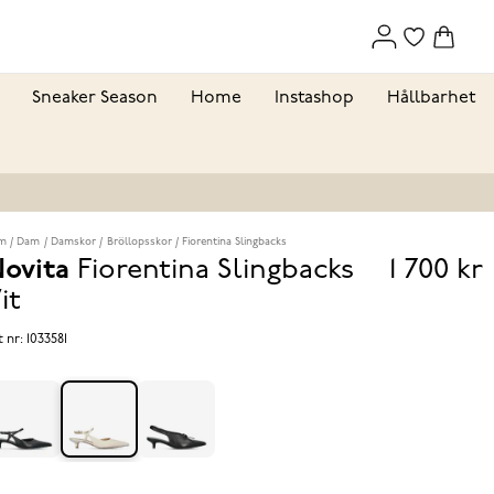
Sneaker Season
Home
Instashop
Hållbarhet
m
Dam
Damskor
Bröllopsskor
Fiorentina Slingbacks
ovita
Fiorentina Slingbacks
1 700 kr
Pris
it
1 700 k
t nr:
1033581