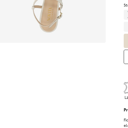
St
L
Pr
Fi
el