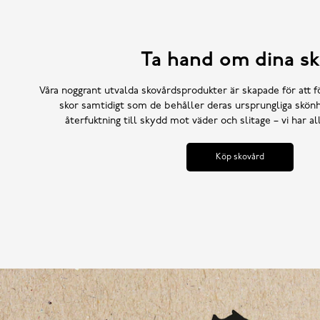
Ta hand om dina sk
Våra noggrant utvalda skovårdsprodukter är skapade för att f
skor samtidigt som de behåller deras ursprungliga skönh
återfuktning till skydd mot väder och slitage – vi har a
Köp skovård