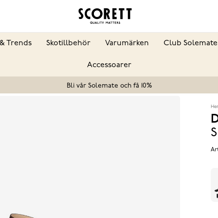
& Trends
Skotillbehör
Varumärken
Club Solemate
Accessoarer
Bli vår Solemate och få 10%
He
D
S
Ar