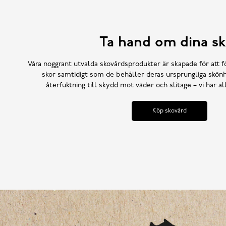
Ta hand om dina sk
Våra noggrant utvalda skovårdsprodukter är skapade för att f
skor samtidigt som de behåller deras ursprungliga skönh
återfuktning till skydd mot väder och slitage – vi har a
Köp skovård