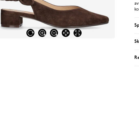
av
ko
Sp
Sk
R