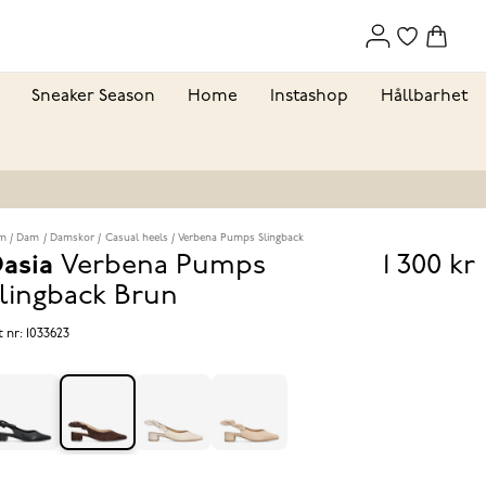
Sneaker Season
Home
Instashop
Hållbarhet
m
Dam
Damskor
Casual heels
Verbena Pumps Slingback
asia
Verbena Pumps
1 300 kr
Pris
lingback
Brun
1 300 k
t nr:
1033623