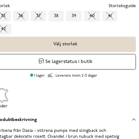
orlek
Storleksguide
35
36
37
38
39
40
41
42
Välj storlek
Se lagerstatus i butik
I lager
Leverans inom 2-5 dagar
äder
oduktbeskrivning
rbena från Dasia - stilrena pumps med slingback och
tagbar dekorativ rosett. Ovandel i brun nubuck med spetsig