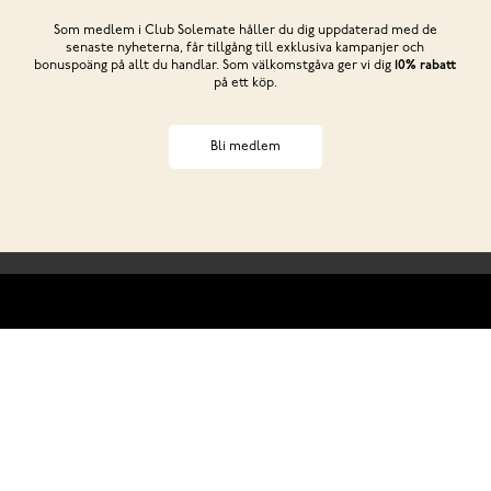
Som medlem i Club Solemate håller du dig uppdaterad med de
senaste nyheterna, får tillgång till exklusiva kampanjer och
bonuspoäng på allt du handlar. Som välkomstgåva ger vi dig
10% rabatt
på ett köp.
Bli medlem
Behöver du hjälp?
ss
Club Solemate
Butiker
Köp