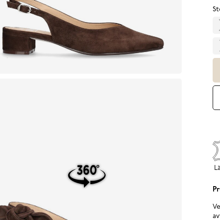
St
L
Pr
Ve
av