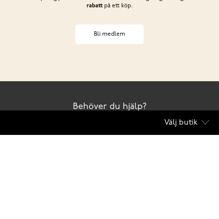
rabatt
på ett köp.
Bli medlem
Behöver du hjälp?
Välj butik
Kontakta oss
Club Solemate
Butiker
Köpvillkor