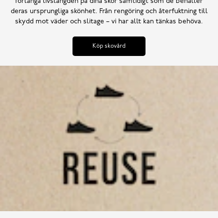
förlänga livslängden på dina skor samtidigt som de behåller
deras ursprungliga skönhet. Från rengöring och återfuktning till
skydd mot väder och slitage – vi har allt kan tänkas behöva.
Köp skovård