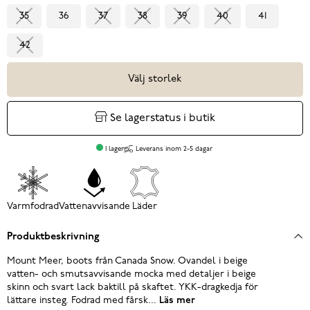
35
36
37
38
39
40
41
42
Välj storlek
Se lagerstatus i butik
I lager
Leverans inom 2-5 dagar
Varmfodrad
Vattenavvisande
Läder
Produktbeskrivning
Mount Meer, boots från Canada Snow. Ovandel i beige
vatten- och smutsavvisande mocka med detaljer i beige
skinn och svart lack baktill på skaftet. YKK-dragkedja för
lättare insteg. Fodrad med fårsk...
Läs mer