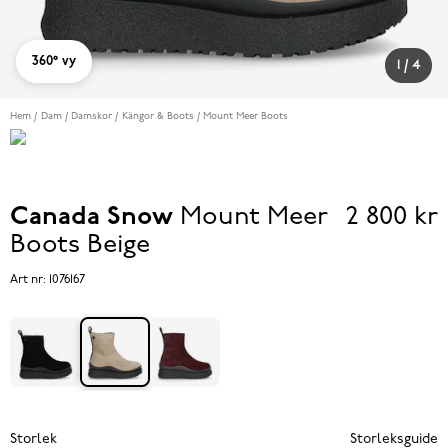
360° vy
1
/
4
Hem
Dam
Damskor
Kängor & Boots
Mount Meer Boots
Canada Snow
Mount Meer
2 800 kr
Pris
Boots
Beige
2 800 k
Art nr:
1076167
Storlek
Storleksguide