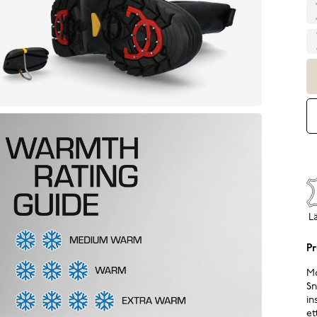
L
Pr
Mo
Sn
in
et