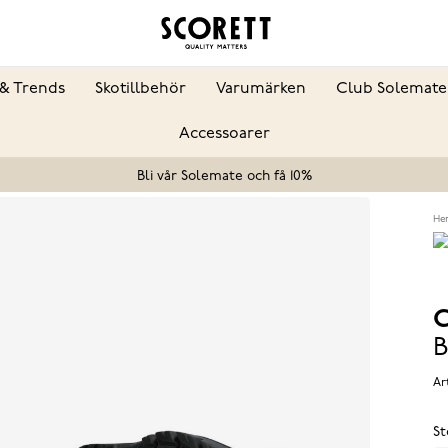
& Trends
Skotillbehör
Varumärken
Club Solemate
Accessoarer
Bli vår Solemate och få 10%
He
C
B
Ar
St