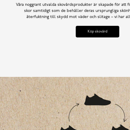
Våra noggrant utvalda skovårdsprodukter är skapade för att f
skor samtidigt som de behåller deras ursprungliga skönh
återfuktning till skydd mot väder och slitage – vi har a
Köp skovård