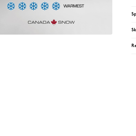
Sp
Sk
R