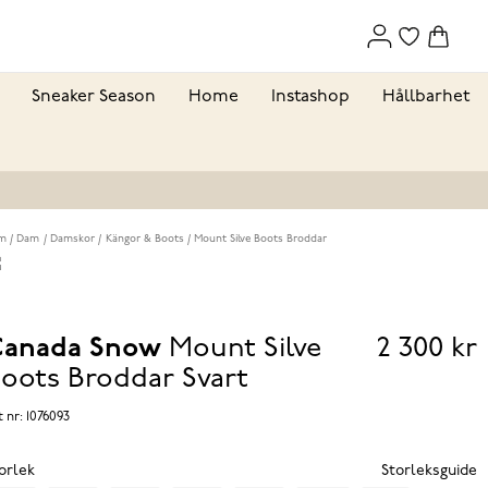
Sneaker Season
Home
Instashop
Hållbarhet
m
Dam
Damskor
Kängor & Boots
Mount Silve Boots Broddar
anada Snow
Mount Silve
2 300 kr
Pris
oots Broddar
Svart
2 300 k
t nr:
1076093
orlek
Storleksguide