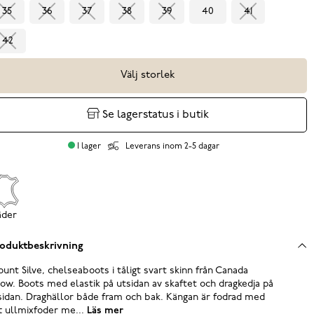
35
36
37
38
39
40
41
42
Välj storlek
Se lagerstatus i butik
I lager
Leverans inom 2-5 dagar
äder
oduktbeskrivning
unt Silve, chelseaboots i tåligt svart skinn från Canada
ow. Boots med elastik på utsidan av skaftet och dragkedja på
sidan. Draghällor både fram och bak. Kängan är fodrad med
t ullmixfoder me...
Läs mer