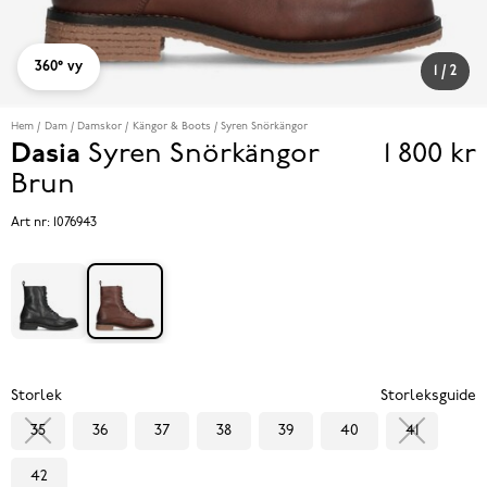
360° vy
1
/
2
Hem
Dam
Damskor
Kängor & Boots
Syren Snörkängor
Dasia
Syren Snörkängor
1 800 kr
Pris
Brun
1 800 k
Art nr:
1076943
Storlek
Storleksguide
35
36
37
38
39
40
41
42