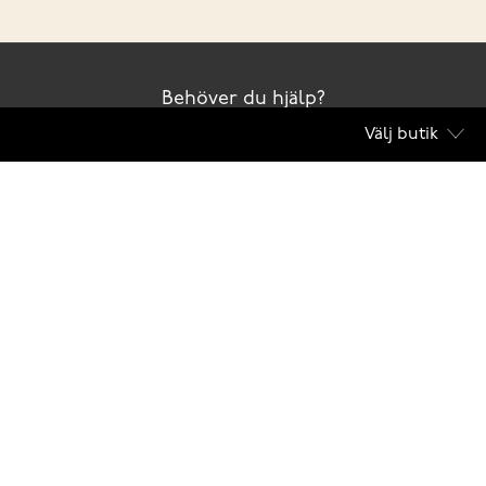
Behöver du hjälp?
Välj butik
Kontakta oss
Club Solemate
Butiker
Köpvillkor