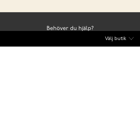
Behöver du hjälp?
Välj butik
Kontakta oss
Club Solemate
Butiker
Köpvillkor