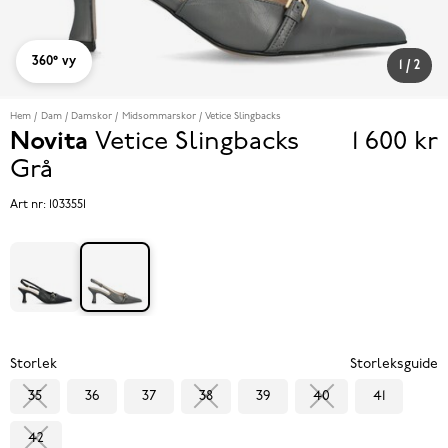
360° vy
1
/
2
Hem
Dam
Damskor
Midsommarskor
Vetice Slingbacks
Novita
Vetice Slingbacks
1 600 kr
Pris
Grå
1 600 k
Art nr:
1033551
Storlek
Storleksguide
35
36
37
38
39
40
41
42