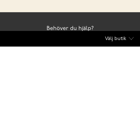
Behöver du hjälp?
Välj butik
Kontakta oss
Club Solemate
Butiker
Köpvillkor