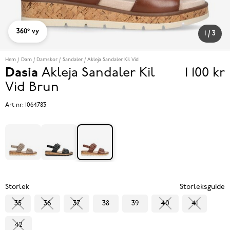
360° vy
1
/
3
Hem
Dam
Damskor
Sandaler
Akleja Sandaler Kil Vid
Dasia
Akleja Sandaler Kil
1 100 kr
Pris
Vid
Brun
1 100 k
Art nr:
1064783
Storlek
Storleksguide
35
36
37
38
39
40
41
42