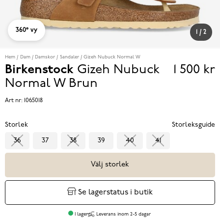
360° vy
1
/
2
Hem
Dam
Damskor
Sandaler
Gizeh Nubuck Normal W
Birkenstock
Gizeh Nubuck
1 500 kr
Pris
Normal W
Brun
1 500 k
Art nr:
1065018
Storlek
Storleksguide
36
37
38
39
40
41
Välj storlek
Se lagerstatus i butik
I lager
Leverans inom 2-5 dagar