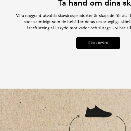
Ta hand om dina sk
Våra noggrant utvalda skovårdsprodukter är skapade för att f
skor samtidigt som de behåller deras ursprungliga skönh
återfuktning till skydd mot väder och slitage – vi har a
Köp skovård