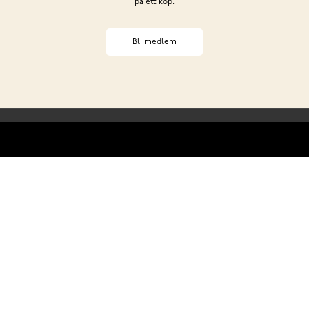
på ett köp.
Bli medlem
Behöver du hjälp?
ss
Club Solemate
Butiker
Köp