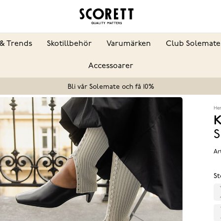
& Trends
Skotillbehör
Varumärken
Club Solemate
Accessoarer
Bli vår Solemate och få 10%
He
K
S
Ar
St