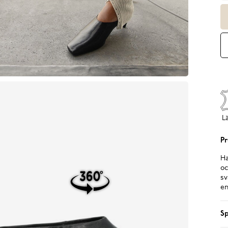
L
Pr
Ha
oc
sv
en
Sp