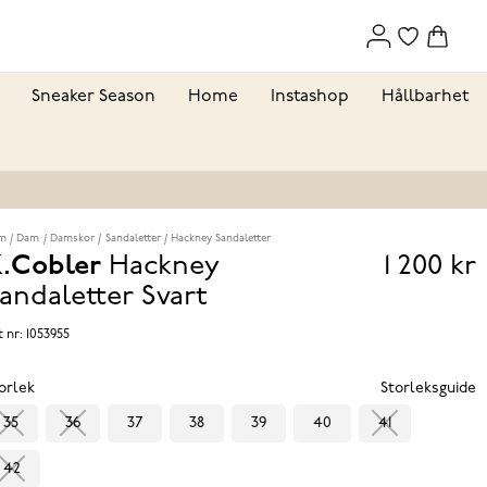
Sneaker Season
Home
Instashop
Hållbarhet
m
Dam
Damskor
Sandaletter
Hackney Sandaletter
.Cobler
Hackney
1 200 kr
Pris
andaletter
Svart
1 200 k
t nr:
1053955
orlek
Storleksguide
35
36
37
38
39
40
41
42