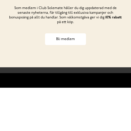
Som medlem i Club Solemate håller du dig uppdaterad med de
senaste nyheterna, får tillgång till exklusiva kampanjer och
bonuspoäng på allt du handlar. Som välkomstgåva ger vi dig
10% rabatt
på ett köp.
Bli medlem
Behöver du hjälp?
ss
Club Solemate
Butiker
Köp