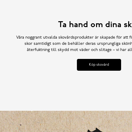
Ta hand om dina sk
Våra noggrant utvalda skovårdsprodukter är skapade för att f
skor samtidigt som de behåller deras ursprungliga skönh
återfuktning till skydd mot väder och slitage – vi har a
Köp skovård