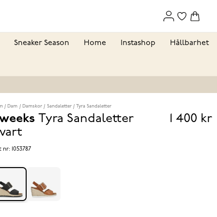
Sneaker Season
Home
Instashop
Hållbarhet
m
Dam
Damskor
Sandaletter
Tyra Sandaletter
weeks
Tyra Sandaletter
1 400 kr
Pris
vart
1 400 k
t nr:
1053787