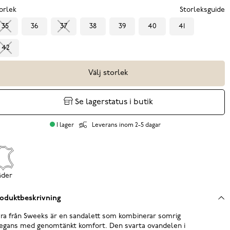
orlek
Storleksguide
35
36
37
38
39
40
41
42
Välj storlek
Se lagerstatus i butik
I lager
Leverans inom 2-5 dagar
äder
oduktbeskrivning
ra från Sweeks är en sandalett som kombinerar somrig
egans med genomtänkt komfort. Den svarta ovandelen i