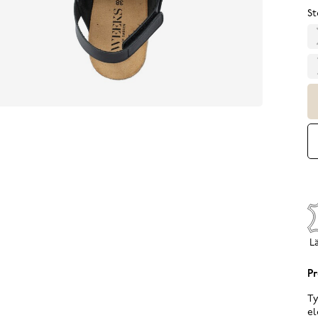
St
L
Pr
Ty
el