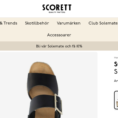
& Trends
Skotillbehör
Varumärken
Club Solemate
Accessoarer
Bli vår Solemate och få 10%
He
S
S
Ar