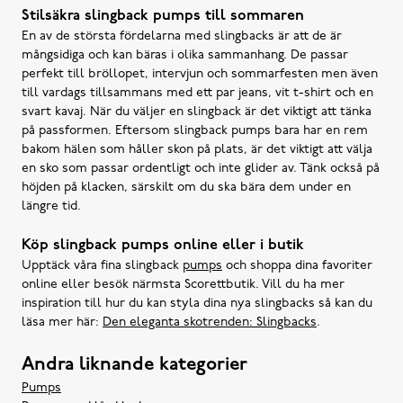
Stilsäkra slingback pumps till sommaren
En av de största fördelarna med slingbacks är att de är
mångsidiga och kan bäras i olika sammanhang. De passar
perfekt till bröllopet, intervjun och sommarfesten men även
till vardags tillsammans med ett par jeans, vit t-shirt och en
svart kavaj. När du väljer en slingback är det viktigt att tänka
på passformen. Eftersom slingback pumps bara har en rem
bakom hälen som håller skon på plats, är det viktigt att välja
en sko som passar ordentligt och inte glider av. Tänk också på
höjden på klacken, särskilt om du ska bära dem under en
längre tid.
Köp slingback pumps online eller i butik
Upptäck våra fina slingback
pumps
och shoppa dina favoriter
online eller besök närmsta Scorettbutik. Vill du ha mer
inspiration till hur du kan styla dina nya slingbacks så kan du
läsa mer här:
Den eleganta skotrenden: Slingbacks
.
Andra liknande kategorier
Pumps