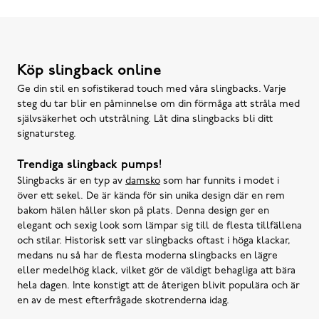
Köp slingback online
Ge din stil en sofistikerad touch med våra slingbacks. Varje
steg du tar blir en påminnelse om din förmåga att stråla med
självsäkerhet och utstrålning. Låt dina slingbacks bli ditt
signatursteg.
Trendiga slingback pumps!
Slingbacks är en typ av
damsko
som har funnits i modet i
över ett sekel. De är kända för sin unika design där en rem
bakom hälen håller skon på plats. Denna design ger en
elegant och sexig look som lämpar sig till de flesta tillfällena
och stilar. Historisk sett var slingbacks oftast i höga klackar,
medans nu så har de flesta moderna slingbacks en lägre
eller medelhög klack, vilket gör de väldigt behagliga att bära
hela dagen. Inte konstigt att de återigen blivit populära och är
en av de mest efterfrågade skotrenderna idag.