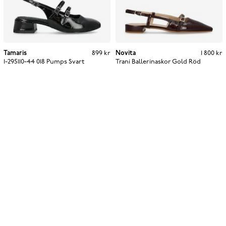
Tamaris
Pris
:
899 kr
899 kr
Novita
Pris
:
1 800 kr
1 800 kr
1-295110-44 018 Pumps
Svart
Trani Ballerinaskor Gold
Röd