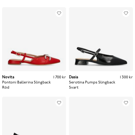
Novita
Pris
:
1 700 kr
1 700 kr
Dasia
Pris
:
1 300 kr
1 300 kr
Pontoni Ballerina Slingback
Serotina Pumps Slingback
Röd
Svart