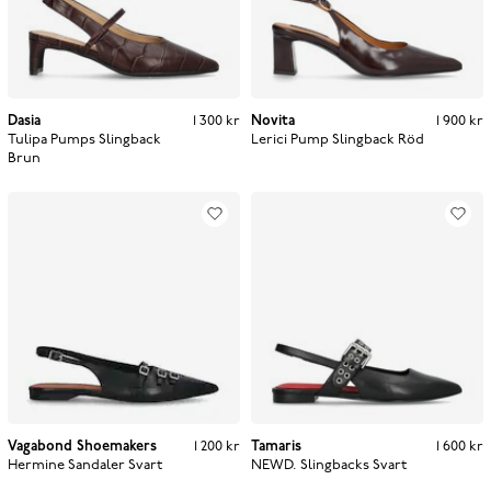
Dasia
Pris
:
1 300 kr
1 300 kr
Novita
Pris
:
1 900 kr
1 900 kr
Tulipa Pumps Slingback
Lerici Pump Slingback
Röd
Brun
Vagabond Shoemakers
Pris
:
1 200 kr
1 200 kr
Tamaris
Pris
:
1 600 kr
1 600 kr
Hermine Sandaler
Svart
NEWD. Slingbacks
Svart