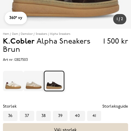
360° vy
1
/
2
Hem
Dam
Damskor
Sneakers
Alpha Sneakers
K.Cobler
Alpha Sneakers
1 500 kr
Pris
Brun
1 500 k
Art nr:
12827503
Storlek
Storleksguide
36
37
38
39
40
41
Välj storlek