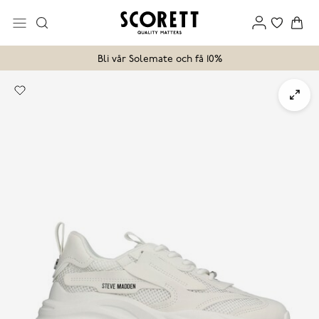
Bli vår Solemate och få 10%