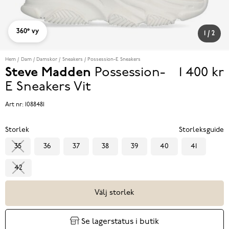
360° vy
1
/
2
Hem
Dam
Damskor
Sneakers
Possession-E Sneakers
Steve Madden
Possession-
1 400 kr
Pris
E Sneakers
Vit
1 400 k
Art nr:
1088481
Storlek
Storleksguide
35
36
37
38
39
40
41
42
Välj storlek
Se lagerstatus i butik