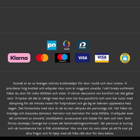
Scorett är en av Sveriges största butikskedjor för skor i butik och skor online. Vi
prioriterar hög kvalitet och erbjuder skor som är noggrant utvalda. I vårt breda sortiment
hittar du skor för olika tillfällen och stilar. Vi värnar dessutom om komfort när det gäller
skor. Vi tycker att det är viktigt med skor som har bra passform och som har sulor med
dämpning för att minska risken för fotproblem och ge dig en bekväm upplevelse hela
dagen. Det fantastiska med skor är att du kan uttrycka din personliga stil. Här hittar du
trendiga och klassiska damskor, herrskor och barnskor för varje tillfälle. Vi erbjuder även
ett sortiment av skovård, skotillbehör, accessoarer och kläder för dam och herr. Som
första skokedja i Sverige har vi även ett heminredningssortiment. Vår personal är kunnig
och vår kundservice har vi fått utmärkelser. Hos oss kan du vara säker på att få svar på
dina frågor och få hjälp med att hitta rätt skor för dina behov.