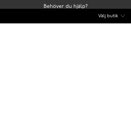
Behöver du hjälp?
Välj butik
Kontakta oss
Club Solemate
Butiker
Köpvillkor
Scorett är en av Sveriges största butikskedjor för skor i butik och skor online. Vi
prioriterar hög kvalitet och erbjuder skor som är noggrant utvalda. I vårt breda sortiment