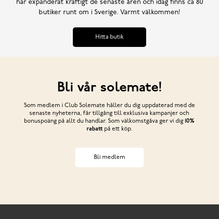
har expanderat kraftigt de senaste åren och idag finns ca 80
butiker runt om i Sverige. Varmt välkommen!
Hitta butik
Bli vår solemate!
Som medlem i Club Solemate håller du dig uppdaterad med de
senaste nyheterna, får tillgång till exklusiva kampanjer och
bonuspoäng på allt du handlar. Som välkomstgåva ger vi dig
10%
rabatt
på ett köp.
Bli medlem