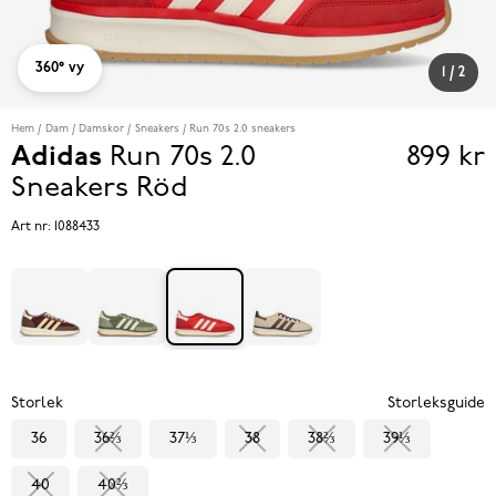
360° vy
1
/
2
Hem
Dam
Damskor
Sneakers
Run 70s 2.0 sneakers
Adidas
Run 70s 2.0
899 kr
Pris
Sneakers
Röd
899 k
Art nr:
1088433
Storlek
Storleksguide
36
36⅔
37⅓
38
38⅔
39⅓
40
40⅔