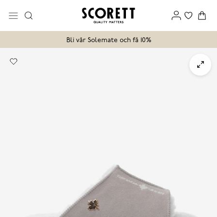
Bli vår Solemate och få 10%