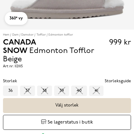
360° vy
Hem
Dam
Damskor
Tofflor
Edmonton tofflor
CANADA
999 kr
Pris
SNOW
Edmonton Tofflor
999 k
Beige
Art nr:
1121115
Storlek
Storleksguide
36
37
38
39
40
41
Välj storlek
Se lagerstatus i butik