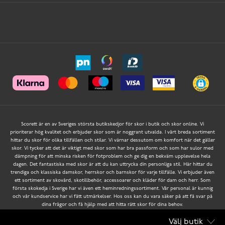
Scorett är en av Sveriges största butikskedjor för skor i butik och skor online. Vi
prioriterar hög kvalitet och erbjuder skor som är noggrant utvalda. I vårt breda sortiment
hittar du skor för olika tillfällen och stilar. Vi värnar dessutom om komfort när det gäller
skor. Vi tycker att det är viktigt med skor som har bra passform och som har sulor med
dämpning för att minska risken för fotproblem och ge dig en bekväm upplevelse hela
dagen. Det fantastiska med skor är att du kan uttrycka din personliga stil. Här hittar du
trendiga och klassiska damskor, herrskor och barnskor för varje tillfälle. Vi erbjuder även
ett sortiment av skovård, skotillbehör, accessoarer och kläder för dam och herr. Som
första skokedja i Sverige har vi även ett heminredningssortiment. Vår personal är kunnig
och vår kundservice har vi fått utmärkelser. Hos oss kan du vara säker på att få svar på
dina frågor och få hjälp med att hitta rätt skor för dina behov.
Välj butik