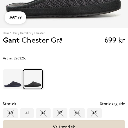
360° vy
Hem
Herr
Herrskor
Chester
Gant
Chester
Grå
699 kr
Pris
699 k
Art nr:
2202260
Storlek
Storleksguide
40
41
42
43
44
45
Välj storlek