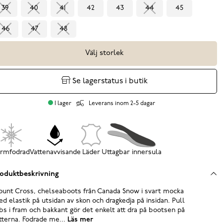
39
40
41
42
43
44
45
46
47
48
Välj storlek
Se lagerstatus i butik
I lager
Leverans inom 2-5 dagar
rmfodrad
Vattenavvisande
Läder
Uttagbar innersula
oduktbeskrivning
unt Cross, chelseaboots från Canada Snow i svart mocka
d elastik på utsidan av skon och dragkedja på insidan. Pull
bs i fram och bakkant gör det enkelt att dra på bootsen på
tterna. Fodrade me...
Läs mer