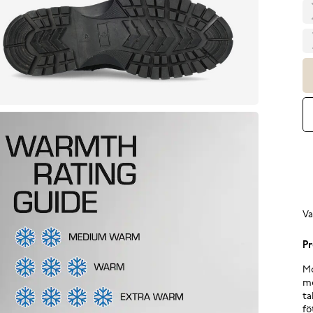
Va
Pr
Mo
me
ta
fö