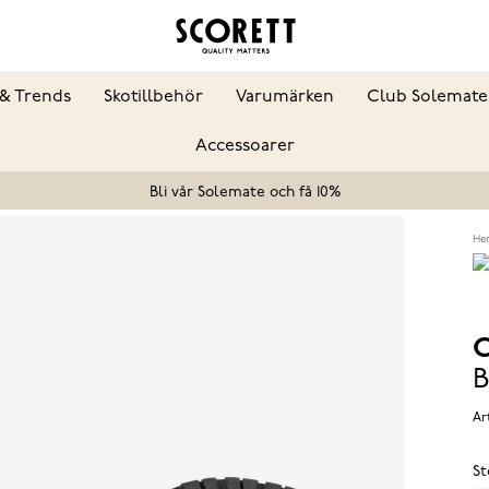
& Trends
Skotillbehör
Varumärken
Club Solemate
Accessoarer
Bli vår Solemate och få 10%
He
C
B
Ar
St