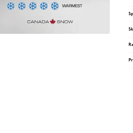
Sp
Sk
R
P