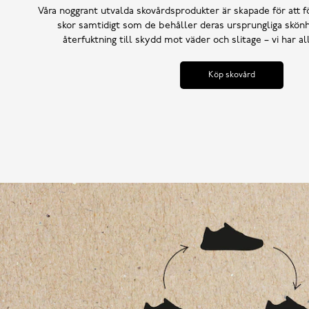
Våra noggrant utvalda skovårdsprodukter är skapade för att f
skor samtidigt som de behåller deras ursprungliga skönh
återfuktning till skydd mot väder och slitage – vi har a
Köp skovård