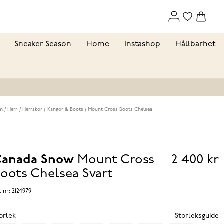
Sneaker Season
Home
Instashop
Hållbarhet
m
Herr
Herrskor
Kängor & Boots
Mount Cross Boots Chelsea
anada Snow
Mount Cross
2 400 kr
Pris
oots Chelsea
Svart
2 400 k
t nr:
2124979
orlek
Storleksguide