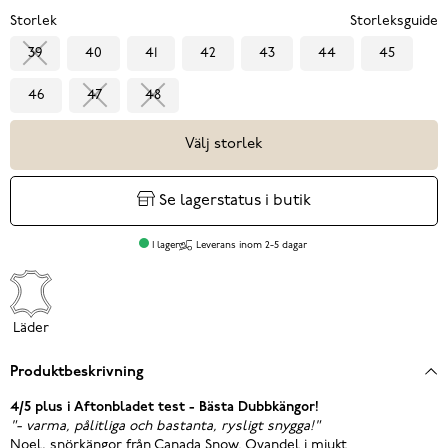
Storlek
Storleksguide
39
40
41
42
43
44
45
46
47
48
Välj storlek
Se lagerstatus i butik
I lager
Leverans inom 2-5 dagar
Läder
Produktbeskrivning
4/5 plus i Aftonbladet test - Bästa Dubbkängor!
"- varma, pålitliga och bastanta, rysligt snygga!"
Noel, snörkängor från Canada Snow. Ovandel i mjukt