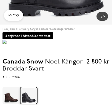
360° vy
1
/
5
Hem
Herr
Herrskor
Kängor & Boots
Noel Kängor Broddar
4 stjärnor i Aftonbladets test
Canada Snow
Noel Kängor
2 800 kr
Pris
Broddar
Svart
2 800 k
Art nr:
2124971