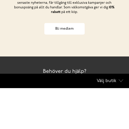
senaste nyheterna, får tillgång till exklusiva kampanjer och
bonuspoäng på allt du handlar. Som välkomstgåva ger vi dig
10%
rabatt
på ett köp.
Bli medlem
Behöver du hjälp?
Välj butik
Kontakta oss
Club Solemate
Butiker
Köpvillkor