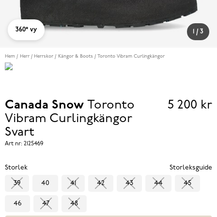
360° vy
1
/
3
Hem
Herr
Herrskor
Kängor & Boots
Toronto Vibram Curlingkängor
Canada Snow
Toronto
5 200 kr
Pris
Vibram Curlingkängor
5 200 k
Svart
Art nr:
2125469
Storlek
Storleksguide
39
40
41
42
43
44
45
46
47
48