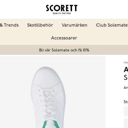
& Trends
Skotillbehör
Varumärken
Club Solemate
Accessoarer
Bli vår Solemate och få 10%
He
A
S
Ar
St