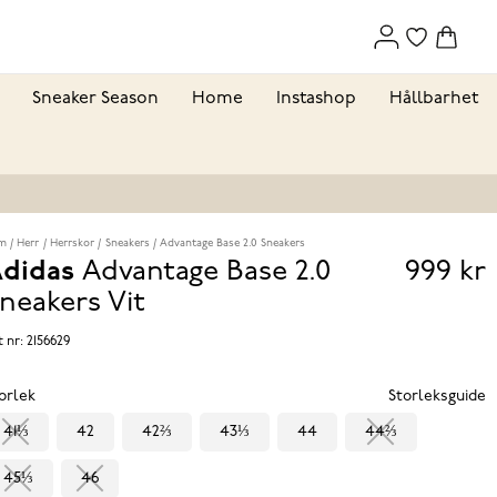
Sneaker Season
Home
Instashop
Hållbarhet
m
Herr
Herrskor
Sneakers
Advantage Base 2.0 Sneakers
didas
Advantage Base 2.0
999 kr
Pris
neakers
Vit
999 k
t nr:
2156629
orlek
Storleksguide
41⅓
42
42⅔
43⅓
44
44⅔
45⅓
46