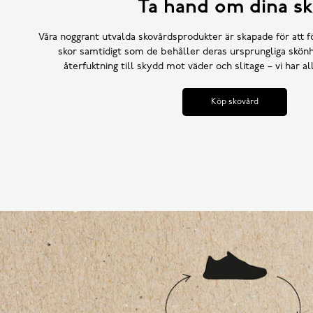
Ta hand om dina sk
Våra noggrant utvalda skovårdsprodukter är skapade för att f
skor samtidigt som de behåller deras ursprungliga skönh
återfuktning till skydd mot väder och slitage – vi har a
Köp skovård