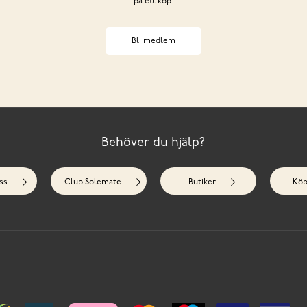
på ett köp.
Bli medlem
Behöver du hjälp?
ss
Club Solemate
Butiker
Köp