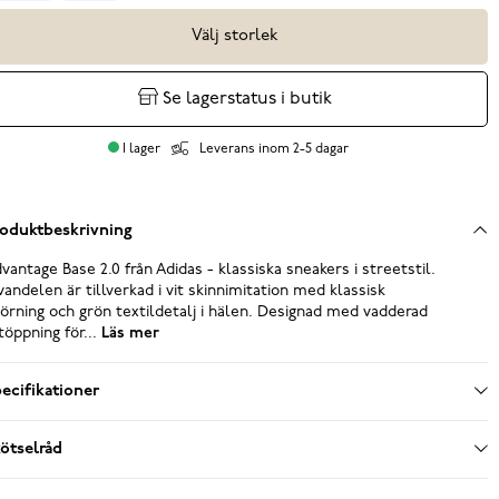
Välj storlek
Se lagerstatus i butik
I lager
Leverans inom 2-5 dagar
oduktbeskrivning
vantage Base 2.0 från Adidas - klassiska sneakers i streetstil.
andelen är tillverkad i vit skinnimitation med klassisk
örning och grön textildetalj i hälen. Designad med vadderad
töppning för...
Läs mer
ecifikationer
ötselråd