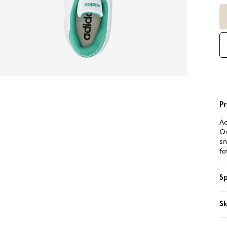
Pr
Ad
Ov
sn
fo
Sp
Sk