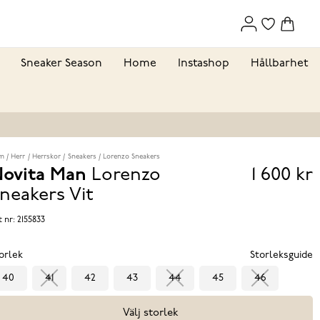
Sneaker Season
Home
Instashop
Hållbarhet
m
Herr
Herrskor
Sneakers
Lorenzo Sneakers
ovita Man
Lorenzo
1 600 kr
Pris
neakers
Vit
1 600 k
t nr:
2155833
orlek
Storleksguide
40
41
42
43
44
45
46
Välj storlek