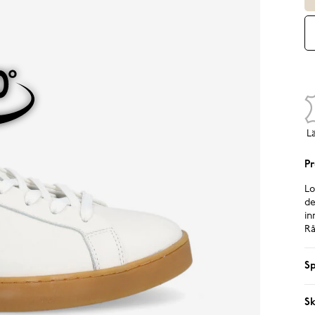
L
Pr
Lo
de
in
Rå
Sp
Sk