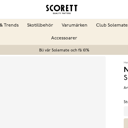
& Trends
Skotillbehör
Varumärken
Club Solemate
Accessoarer
Bli vår Solemate och få 10%
He
N
S
Ar
St