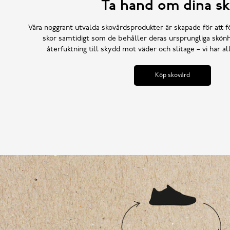
Ta hand om dina sk
Våra noggrant utvalda skovårdsprodukter är skapade för att f
skor samtidigt som de behåller deras ursprungliga skönh
återfuktning till skydd mot väder och slitage – vi har a
Köp skovård