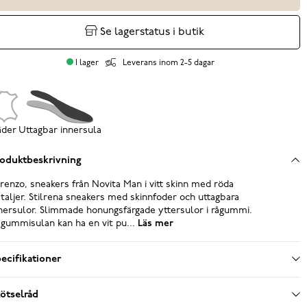
Se lagerstatus i butik
I lager
Leverans inom 2-5 dagar
äder
Uttagbar innersula
oduktbeskrivning
renzo, sneakers från Novita Man i vitt skinn med röda
taljer. Stilrena sneakers med skinnfoder och uttagbara
nersulor. Slimmade honungsfärgade yttersulor i rågummi.
gummisulan kan ha en vit pu...
Läs mer
ecifikationer
ötselråd