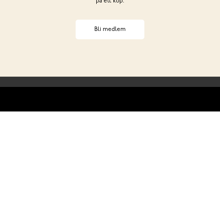
på ett köp.
Bli medlem
Behöver du hjälp?
ss
Club Solemate
Butiker
Köp