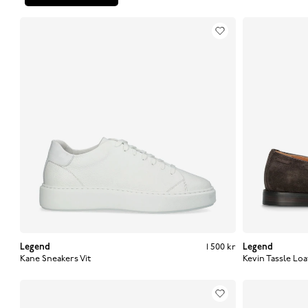
Legend
Pris
:
1 500 kr
1 500 kr
Legend
Kane Sneakers
Vit
Kevin Tassle Loa