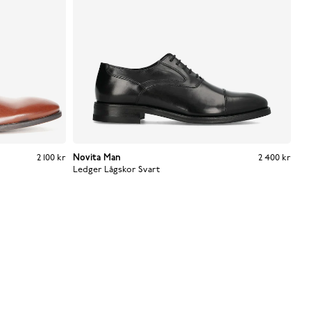
Pris
:
2 100 kr
2 100 kr
Novita Man
Pris
:
2 400 kr
2 400 kr
Ledger Lågskor
Svart