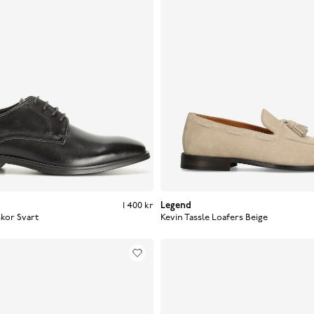
Pris
:
1 400 kr
1 400 kr
Legend
skor
Svart
Kevin Tassle Loafers
Beige