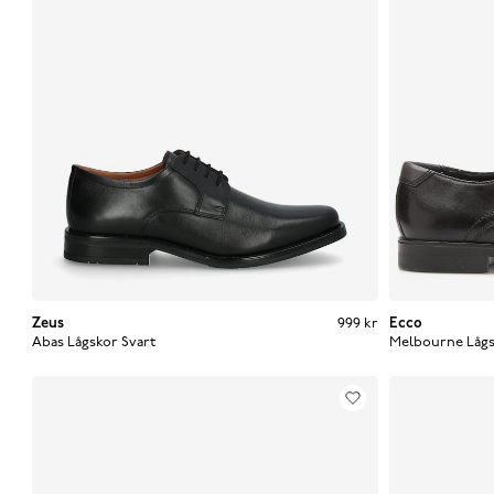
Zeus
Pris
:
999 kr
999 kr
Ecco
Abas Lågskor
Svart
Melbourne Låg