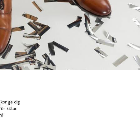
kor ge dig
ör killar
n!