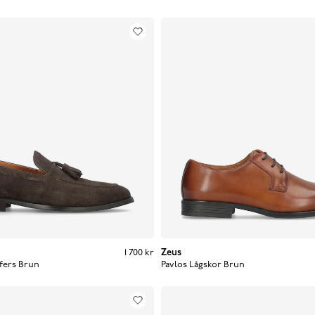
Pris
:
1 700 kr
1 700 kr
Zeus
fers
Brun
Pavlos Lågskor
Brun