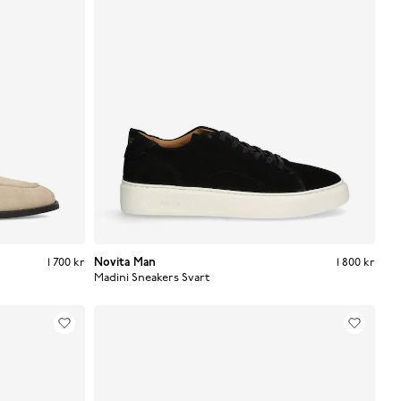
Pris
:
1 700 kr
1 700 kr
Novita Man
Pris
:
1 800 kr
1 800 kr
Madini Sneakers
Svart