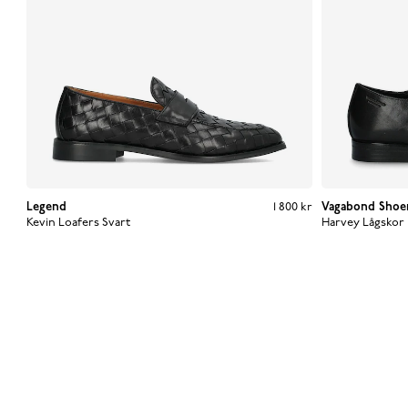
Legend
Pris
:
1 800 kr
1 800 kr
Vagabond Shoe
Kevin Loafers
Svart
Harvey Lågskor