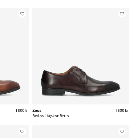
Pris
:
1 800 kr
1 800 kr
Zeus
Pris
:
1 800 kr
1 800 kr
Pavlos Lågskor
Brun