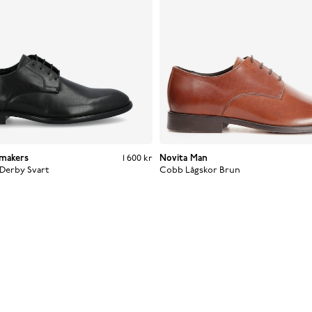
makers
Pris
:
1 600 kr
1 600 kr
Novita Man
 Derby
Svart
Cobb Lågskor
Brun