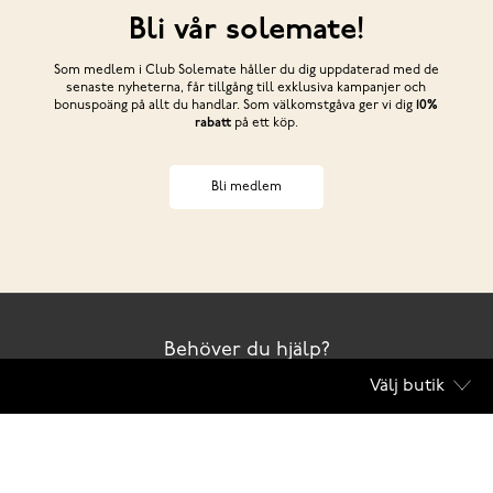
Bli vår solemate!
Som medlem i Club Solemate håller du dig uppdaterad med de
senaste nyheterna, får tillgång till exklusiva kampanjer och
bonuspoäng på allt du handlar. Som välkomstgåva ger vi dig
10%
rabatt
på ett köp.
Bli medlem
Behöver du hjälp?
Välj butik
Kontakta oss
Club Solemate
Butiker
Köpvillkor