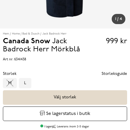
1
/
4
Hem
Home
Bad & Dusch
Jack Badrock Herr
Canada Snow
Jack
999 kr
Pris
Badrock Herr
Mörkblå
999 k
Art nr:
6341438
Storlek
Storleksguide
M
L
Välj storlek
Se lagerstatus i butik
I lager
Leverans inom 2-5 dagar