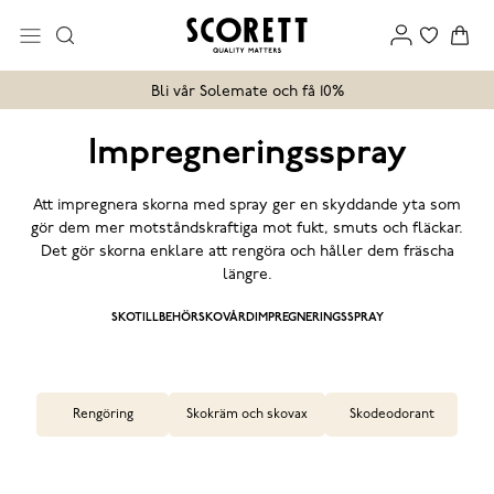
Bli vår Solemate och få 10%
Impregneringsspray
Att impregnera skorna med spray ger en skyddande yta som
gör dem mer motståndskraftiga mot fukt, smuts och fläckar.
Det gör skorna enklare att rengöra och håller dem fräscha
längre.
SKOTILLBEHÖR
SKOVÅRD
IMPREGNERINGSSPRAY
Rengöring
Skokräm och skovax
Skodeodorant