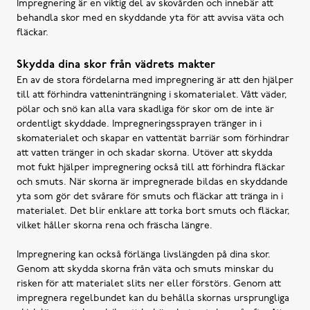
Impregnering är en viktig del av skovården och innebär att
behandla skor med en skyddande yta för att avvisa väta och
fläckar.
Skydda dina skor från vädrets makter
En av de stora fördelarna med impregnering är att den hjälper
till att förhindra vatteninträngning i skomaterialet. Vått väder,
pölar och snö kan alla vara skadliga för skor om de inte är
ordentligt skyddade. Impregneringssprayen tränger in i
skomaterialet och skapar en vattentät barriär som förhindrar
att vatten tränger in och skadar skorna. Utöver att skydda
mot fukt hjälper impregnering också till att förhindra fläckar
och smuts. När skorna är impregnerade bildas en skyddande
yta som gör det svårare för smuts och fläckar att tränga in i
materialet. Det blir enklare att torka bort smuts och fläckar,
vilket håller skorna rena och fräscha längre.
Impregnering kan också förlänga livslängden på dina skor.
Genom att skydda skorna från väta och smuts minskar du
risken för att materialet slits ner eller förstörs. Genom att
impregnera regelbundet kan du behålla skornas ursprungliga