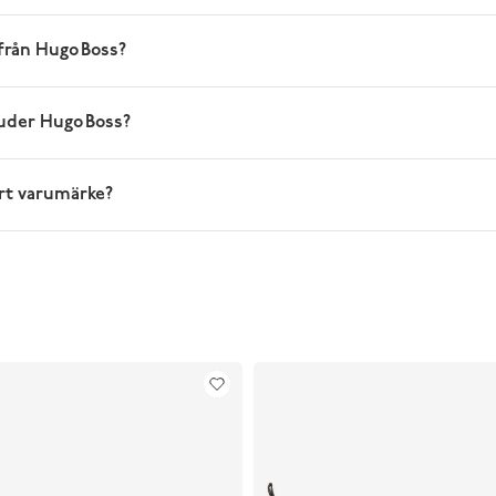
från Hugo Boss?
juder Hugo Boss?
art varumärke?