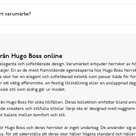
art varumärke?
rån Hugo Boss online
eleganta och sofistikerade design. Varumärket erbjuder herrskor av hö
taljer. En av de mest framstående egenskaperna hos Hugo Boss herrsk
s skor har en elegant och sofistikerad estetik som passar både för f
r ett viktig affärsmöte, en festlig tillställning eller en avslappnad d
ssisk stil som aldrig går ur modet.
från Hugo Boss för olika tillfällen. Deras kollektion omfattar bland an
ade sneakers och stilfulla stövlar. Varje sko är designad med noggra
ekt balans mellan komfort och stil.
r för Hugo Boss och deras herrskor är inget undantag. De använder sig a
, för att säkerställa att deras skor håller högsta standard och hålle