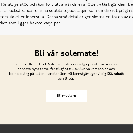
för att ge stöd och komfort till användarens fötter, vilket gör dem b
r är också kända för sina subtila logodetaljer, som en diskret prägl
tersula eller innersula. Dessa små detaljer ger skorna en touch av ex
rket som ligger bakom varje par.
Bli vår solemate!
Som medlem i Club Solemate håller du dig uppdaterad med de
senaste nyheterna, får tillgång till exklusiva kampanjer och
bonuspoäng på allt du handlar. Som välkomstgåva ger vi dig
10% rabatt
på ett köp.
Bli medlem