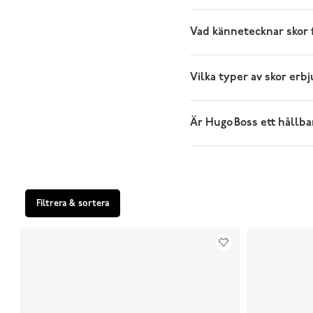
Vad kännetecknar skor 
Vilka typer av skor erb
Är Hugo Boss ett hållb
Filtrera & sortera