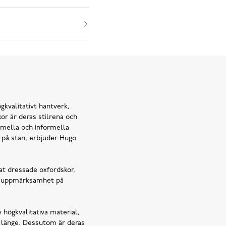
gkvalitativt hantverk,
or är deras stilrena och
ormella och informella
ag på stan, erbjuder Hugo
nat dressade oxfordskor,
nn uppmärksamhet på
v högkvalitativa material,
r länge. Dessutom är deras