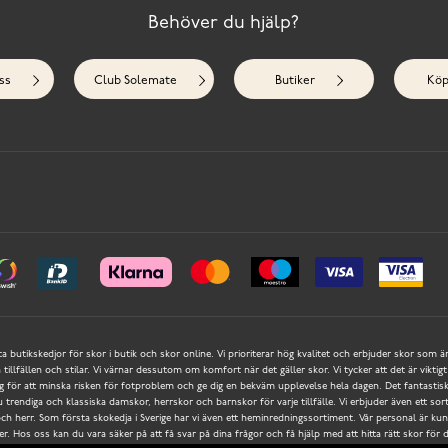
Behöver du hjälp?
ss
Club Solemate
Butiker
Köp
ta butikskedjor för skor i butik och skor online. Vi prioriterar hög kvalitet och erbjuder skor som ä
a tillfällen och stilar. Vi värnar dessutom om komfort när det gäller skor. Vi tycker att det är vik
ör att minska risken för fotproblem och ge dig en bekväm upplevelse hela dagen. Det fantastisk
du trendiga och klassiska damskor, herrskor och barnskor för varje tillfälle. Vi erbjuder även ett so
h herr. Som första skokedja i Sverige har vi även ett heminredningssortiment. Vår personal är kunn
r. Hos oss kan du vara säker på att få svar på dina frågor och få hjälp med att hitta rätt skor för 