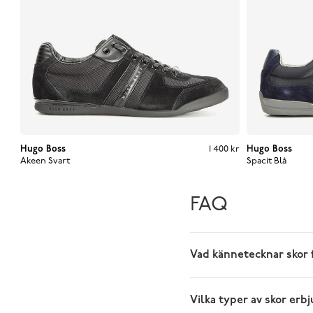
Hugo Boss
Pris
:
1 400 kr
1 400 kr
Hugo Boss
Akeen
Svart
Spacit
Blå
FAQ
Vad kännetecknar skor 
Vilka typer av skor erb