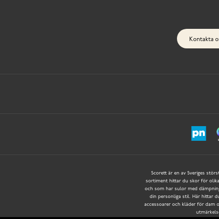
Kontakta o
Scorett är en av Sveriges störs
sortiment hittar du skor för olik
och som har sulor med dämpning f
din personliga stil. Här hittar 
accessoarer och kläder för dam oc
utmärkelse