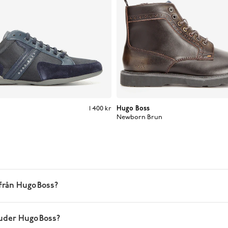
Pris
:
1 400 kr
1 400 kr
Hugo Boss
Newborn
Brun
från Hugo Boss?
juder Hugo Boss?