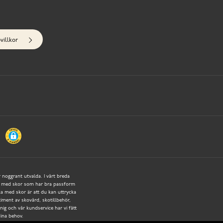
villkor
r noggrant utvalda. I vårt breda
tigt med skor som har bra passform
a med skor är att du kan uttrycka
rtiment av skovård, skotillbehör,
ig och vår kundservice har vi fått
dina behov.