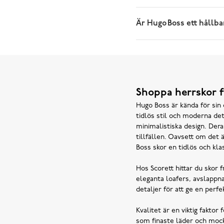
Är Hugo Boss ett hållb
Shoppa herrskor f
Hugo Boss är kända för sin 
tidlös stil och moderna de
minimalistiska design. Dera
tillfällen. Oavsett om det ä
Boss skor en tidlös och kla
Hos Scorett hittar du skor 
eleganta loafers, avslappn
detaljer för att ge en perf
Kvalitet är en viktig fakto
som finaste läder och mocka