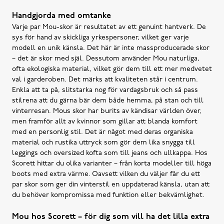
Handgjorda med omtanke
Varje par Mou-skor är resultatet av ett genuint hantverk. De
sys för hand av skickliga yrkespersoner, vilket ger varje
modell en unik känsla. Det här är inte massproducerade skor
– det är skor med själ. Dessutom använder Mou naturliga,
ofta ekologiska material, vilket gör dem till ett mer medvetet
val i garderoben. Det märks att kvaliteten står i centrum.
Enkla att ta på, slitstarka nog för vardagsbruk och så pass
stilrena att du gärna bär dem både hemma, på stan och till
vinterresan. Mous skor har burits av kändisar världen över,
men framför allt av kvinnor som gillar att blanda komfort
med en personlig stil. Det är något med deras organiska
material och rustika uttryck som gör dem lika snygga till
leggings och oversized kofta som till jeans och ullkappa. Hos
Scorett hittar du olika varianter – från korta modeller till höga
boots med extra värme. Oavsett vilken du väljer får du ett
par skor som ger din vinterstil en uppdaterad känsla, utan att
du behöver kompromissa med funktion eller bekvämlighet.
Mou hos Scorett – för dig som vill ha det lilla extra