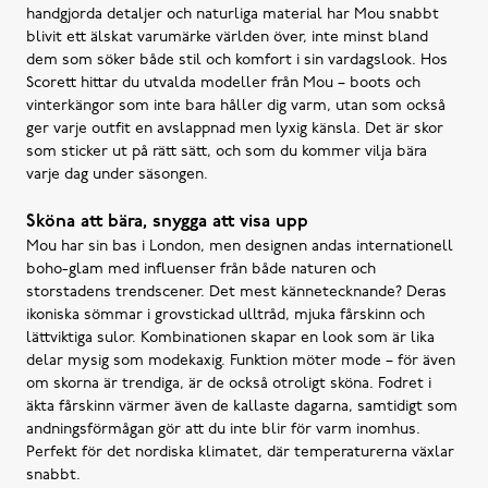
handgjorda detaljer och naturliga material har Mou snabbt
blivit ett älskat varumärke världen över, inte minst bland
dem som söker både stil och komfort i sin vardagslook. Hos
Scorett hittar du utvalda modeller från Mou – boots och
vinterkängor som inte bara håller dig varm, utan som också
ger varje outfit en avslappnad men lyxig känsla. Det är skor
som sticker ut på rätt sätt, och som du kommer vilja bära
varje dag under säsongen.
Sköna att bära, snygga att visa upp
Mou har sin bas i London, men designen andas internationell
boho-glam med influenser från både naturen och
storstadens trendscener. Det mest kännetecknande? Deras
ikoniska sömmar i grovstickad ulltråd, mjuka fårskinn och
lättviktiga sulor. Kombinationen skapar en look som är lika
delar mysig som modekaxig. Funktion möter mode – för även
om skorna är trendiga, är de också otroligt sköna. Fodret i
äkta fårskinn värmer även de kallaste dagarna, samtidigt som
andningsförmågan gör att du inte blir för varm inomhus.
Perfekt för det nordiska klimatet, där temperaturerna växlar
snabbt.