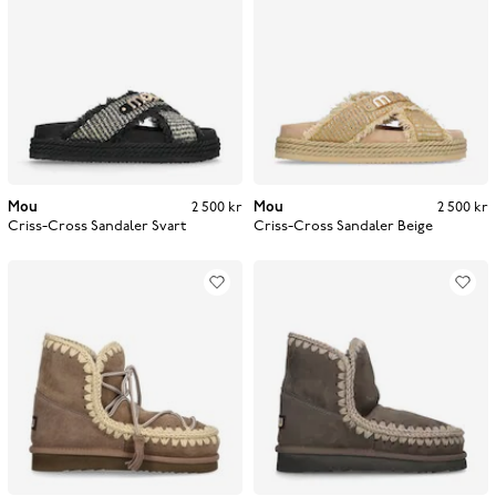
Mou
Pris
:
2 500 kr
2 500 kr
Mou
Pris
:
2 500 kr
2 500 kr
Criss-Cross Sandaler
Svart
Criss-Cross Sandaler
Beige