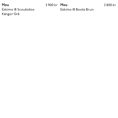
Mou
Pris
:
2 900 kr
2 900 kr
Mou
Pris
:
2 800 kr
2 800 kr
Eskimo 18 Scoubidoo
Eskimo 18 Boots
Brun
Kängor
Grå