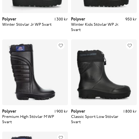
Polyver
Pris
:
1 300 kr
1 300 kr
Polyver
Pris
:
950 kr
950 kr
Winter Stövlar Jr WP
Svart
Winter Kids Stövlar WP Jr.
Svart
Polyver
Pris
:
1 900 kr
1 900 kr
Polyver
Pris
:
1 800 kr
1 800 kr
Premium High Stövlar M WP
Classic Sport Low Stövlar
Svart
Svart