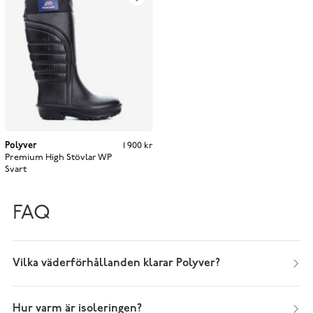
Polyver
Pris
:
1 900 kr
1 900 kr
Premium High Stövlar WP
Svart
FAQ
Vilka väderförhållanden klarar Polyver?
Hur varm är isoleringen?