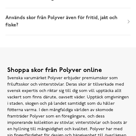
Används skor från Polyver även för fritid, jakt och
fiske?
Shoppa skor från Polyver online
Svenska varumärket Polyver erbjuder premiumskor som
friluftsskor och vinterstövlar. Deras skor är tillverkade med
svensk expertis och riktar sig till dig som vill upptäcka allt
vackert som finns därute, oavsett väder. Upptäck omgivningen
i staden, skogen och på landet samtidigt som du håller
fötterna varma. I den mångfaldiga världen av skomode
framträder Polyver som en föregångare, och dess
imponerande kollektion av stövlar, vinterstövlar och boots är
en hyllning till mångsidighet och kvalitet. Polyver har med
sin fingerfärdighet för design och hängivenhet till överlägsen