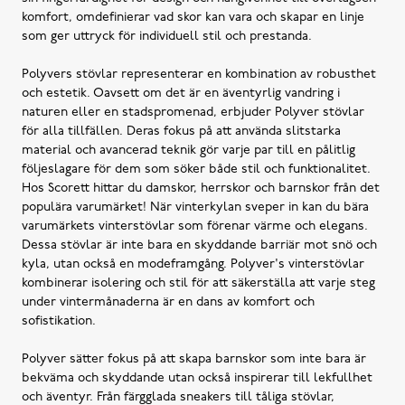
komfort, omdefinierar vad skor kan vara och skapar en linje
som ger uttryck för individuell stil och prestanda.
Polyvers stövlar representerar en kombination av robusthet
och estetik. Oavsett om det är en äventyrlig vandring i
naturen eller en stadspromenad, erbjuder Polyver stövlar
för alla tillfällen. Deras fokus på att använda slitstarka
material och avancerad teknik gör varje par till en pålitlig
följeslagare för dem som söker både stil och funktionalitet.
Hos Scorett hittar du damskor, herrskor och barnskor från det
populära varumärket! När vinterkylan sveper in kan du bära
varumärkets vinterstövlar som förenar värme och elegans.
Dessa stövlar är inte bara en skyddande barriär mot snö och
kyla, utan också en modeframgång. Polyver's vinterstövlar
kombinerar isolering och stil för att säkerställa att varje steg
under vintermånaderna är en dans av komfort och
sofistikation.
Polyver sätter fokus på att skapa barnskor som inte bara är
bekväma och skyddande utan också inspirerar till lekfullhet
och äventyr. Från färgglada sneakers till tåliga stövlar,