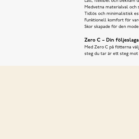
Lätt, flexibel och bekväm 
Medvetna materialval och 
Tidlös och minimalistisk es
Funktionell komfort för va
Skor skapade för den modern
Zero C – Din följeslaga
Med Zero C på fötterna välj
steg du tar är ett steg mo