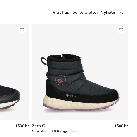
6 träffar
.
Sortera efter
Nyheter
Pris
:
1 300 kr
1 300 kr
Zero C
Pris
:
1 300 kr
1 300 kr
Smestad GTX Kängor
Svart