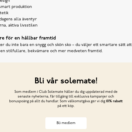
design
smart produktion
tetik
rdagens alla äventyr
a, aktiva livsstilen
re för en hållbar framtid
er du inte bara en snygg och skön sko – du väljer ett smartare sätt att
t en stilfullare, bekvämare och mer medveten framtid.
Bli vår solemate!
Som medlem i Club Solemate håller du dig uppdaterad med de
senaste nyheterna, får tillgång till exklusiva kampanjer och
bonuspoäng på allt du handlar. Som välkomstgåva ger vi dig
10% rabatt
på ett köp.
Bli medlem