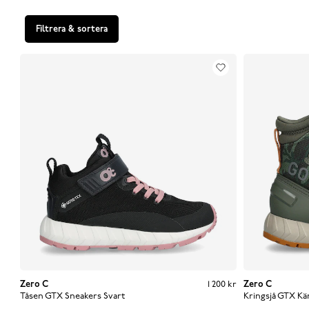
Filtrera & sortera
Zero C
Pris
:
1 200 kr
1 200 kr
Zero C
Tåsen GTX Sneakers
Svart
Kringsjå GTX K