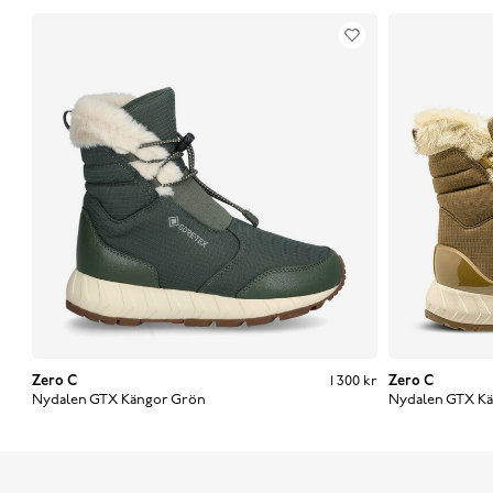
Zero C
Pris
:
1 300 kr
1 300 kr
Zero C
Nydalen GTX Kängor
Grön
Nydalen GTX K