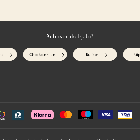
Behöver du hjälp?
ss
Club Solemate
Butiker
Köp