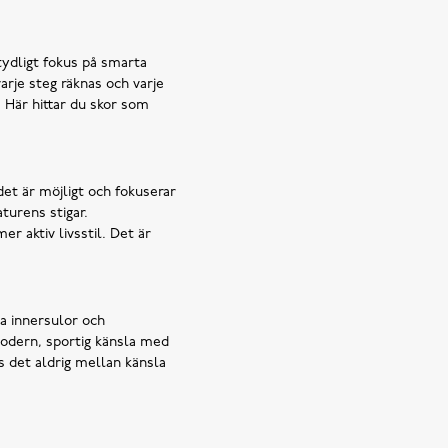
tydligt fokus på smarta
varje steg räknas och varje
. Här hittar du skor som
et är möjligt och fokuserar
turens stigar.
er aktiv livsstil. Det är
ka innersulor och
odern, sportig känsla med
as det aldrig mellan känsla