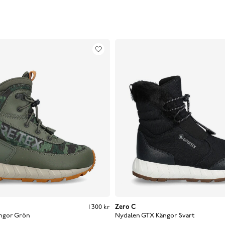
Pris
:
1 300 kr
1 300 kr
Zero C
ängor
Grön
Nydalen GTX Kängor
Svart