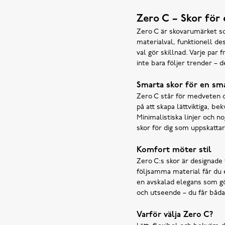
Zero C – Skor för
Zero C är skovarumärket som
materialval, funktionell de
val gör skillnad. Varje par 
inte bara följer trender – de
Smarta skor för en sma
Zero C står för medveten d
på att skapa lättviktiga, b
Minimalistiska linjer och no
skor för dig som uppskattar
Komfort möter stil
Zero C:s skor är designade 
följsamma material får du
en avskalad elegans som gör
och utseende – du får båda 
Varför välja Zero C?