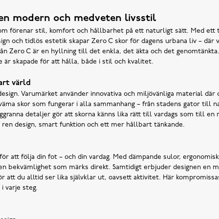
 en modern och medveten livsstil
 förenar stil, komfort och hållbarhet på ett naturligt sätt. Med ett 
sign och tidlös estetik skapar Zero C skor för dagens urbana liv – där 
från Zero C är en hyllning till det enkla, det äkta och det genomtänkta
 är skapade för att hålla, både i stil och kvalitet.
rt värld
esign. Varumärket använder innovativa och miljövänliga material där d
ekväma skor som fungerar i alla sammanhang – från stadens gator till na
ggranna detaljer gör att skorna känns lika rätt till vardags som till en m
 ren design, smart funktion och ett mer hållbart tänkande.
för att följa din fot – och din vardag. Med dämpande sulor, ergonomis
 en bekvämlighet som märks direkt. Samtidigt erbjuder designen en m
 att du alltid ser lika självklar ut, oavsett aktivitet. Här kompromiss
i varje steg.