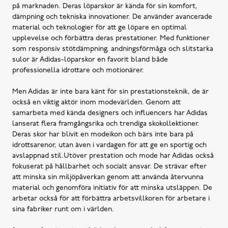
på marknaden. Deras löparskor är kända för sin komfort,
dämpning och tekniska innovationer. De använder avancerade
material och teknologier för att ge löpare en optimal
upplevelse och förbättra deras prestationer. Med funktioner
som responsiv stötdämpning, andningsförmåga och slitstarka
sulor är Adidas-löparskor en favorit bland både
professionella idrottare och motionärer.
Men Adidas är inte bara känt för sin prestationsteknik, de är
också en viktig aktör inom modevärlden. Genom att
samarbeta med kända designers och influencers har Adidas
lanserat flera framgångsrika och trendiga skokollektioner.
Deras skor har blivit en modeikon och bärs inte bara på
idrottsarenor, utan även i vardagen för att ge en sportig och
avslappnad stil.Utöver prestation och mode har Adidas också
fokuserat på hållbarhet och socialt ansvar. De strävar efter
att minska sin miljöpåverkan genom att använda återvunna
material och genomföra initiativ för att minska utsläppen. De
arbetar också för att förbättra arbetsvillkoren för arbetare i
sina fabriker runt om i världen.