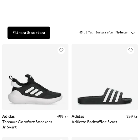
Filtrera & sortera
85 träffar
.
Sortera efter
Nyheter
Adidas
Pris
:
499 kr
499 kr
Adidas
Pris
:
299 kr
299 kr
Tensaur Comfort Sneakers
Adilette Badtofflor
Svart
Jr
Svart