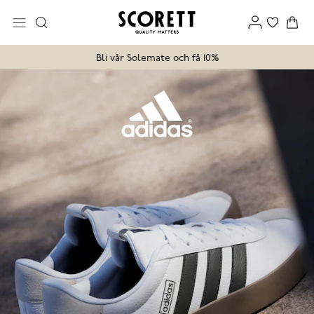
Bli vår Solemate och få 10%