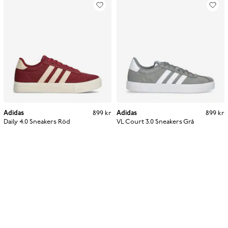
Adidas
Pris
:
899 kr
899 kr
Adidas
Pris
:
899 kr
899 kr
Daily 4.0 Sneakers
Röd
VL Court 3.0 Sneakers
Grå