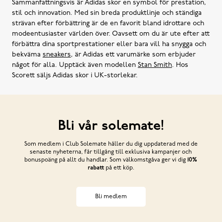
Sammanfattningsvis är Adidas skor en symbol för prestation,
stil och innovation. Med sin breda produktlinje och ständiga
strävan efter förbättring är de en favorit bland idrottare och
modeentusiaster världen över. Oavsett om du är ute efter att
förbättra dina sportprestationer eller bara vill ha snygga och
bekväma
sneakers
, är Adidas ett varumärke som erbjuder
något för alla. Upptäck även modellen
Stan Smith
. Hos
Scorett säljs Adidas skor i UK-storlekar.
Bli vår solemate!
Som medlem i Club Solemate håller du dig uppdaterad med de
senaste nyheterna, får tillgång till exklusiva kampanjer och
bonuspoäng på allt du handlar. Som välkomstgåva ger vi dig
10%
rabatt
på ett köp.
Bli medlem