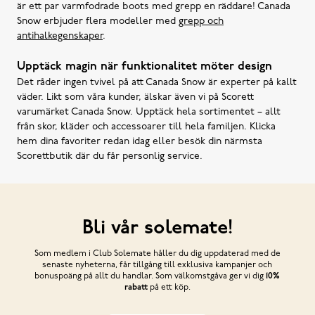
är ett par varmfodrade boots med grepp en räddare! Canada
Snow erbjuder flera modeller med
grepp och
antihalkegenskaper
.
Upptäck magin när funktionalitet möter design
Det råder ingen tvivel på att Canada Snow är experter på kallt
väder. Likt som våra kunder, älskar även vi på Scorett
varumärket Canada Snow. Upptäck hela sortimentet – allt
från skor, kläder och accessoarer till hela familjen. Klicka
hem dina favoriter redan idag eller besök din närmsta
Scorettbutik där du får personlig service.
Bli vår solemate!
Som medlem i Club Solemate håller du dig uppdaterad med de
senaste nyheterna, får tillgång till exklusiva kampanjer och
bonuspoäng på allt du handlar. Som välkomstgåva ger vi dig
10%
rabatt
på ett köp.