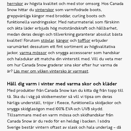
herrskor
av högsta kvalitet och med stor omsorg. Hos Canada
Snow hittar du
vinterskor
som varmfodrade boots,
greppvänliga kängor med broddar, curling boots och
funktionella vandringsskor. Med naturmaterial som fårskinn
och äkta läder erbjuds hög motståndskraft och hållbarhet,
medan deras design och tillverkning garanterar absolut bästa
kvalitet! Förutom
stövlar
,
kängor
och
tofflor
erbjuder
varumärket dessutom ett fint sortiment av högkvalitativa
jackor,
varma mössor
och snygga accessoarer som handskar
och halsdukar att matcha din vinterstil med. Vill du veta mer
om hur Canada Snow graderar sina skor efter hur varma de
är?
Läs mer om vilken vintersko är varmast
.
Håll dig varm i vinter med varma skor och kläder
Med produkter från Canada Snow kan du kitta dig från topp till
tå. Ska du i väg på skidsemester så vill vi tipsa om deras
härliga underställ, tröjor i fleece, funktionella skidjackor och
snygga skidglasögon med 100% EVA och UVB skydd.
Tillsammans med en varm mössa och skidhandskar från
Canada Snow är du redo för en heldag i backen. I södra
Sverige består vintern oftast av slask och hala underlag – då