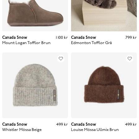
Canada Snow
Pris
:
1 100 kr
1 100 kr
Canada Snow
Pris
:
799 kr
799 kr
Mount Logan Tofflor
Brun
Edmonton Tofflor
Grå
Canada Snow
Pris
:
499 kr
499 kr
Canada Snow
Pris
:
499 kr
499 kr
Whistler Mössa
Beige
Louise Mössa Ullmix
Brun